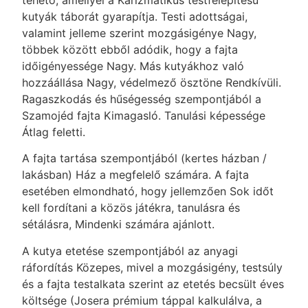
kutyák táborát gyarapítja. Testi adottságai,
valamint jelleme szerint mozgásigénye Nagy,
többek között ebből adódik, hogy a fajta
időigényessége Nagy. Más kutyákhoz való
hozzáállása Nagy, védelmező ösztöne Rendkívüli.
Ragaszkodás és hűségesség szempontjából a
Szamojéd fajta Kimagasló. Tanulási képessége
Átlag feletti.
A fajta tartása szempontjából (kertes házban /
lakásban) Ház a megfelelő számára. A fajta
esetében elmondható, hogy jellemzően Sok időt
kell fordítani a közös játékra, tanulásra és
sétálásra, Mindenki számára ajánlott.
A kutya etetése szempontjából az anyagi
ráfordítás Közepes, mivel a mozgásigény, testsúly
és a fajta testalkata szerint az etetés becsült éves
költsége (Josera prémium táppal kalkulálva, a