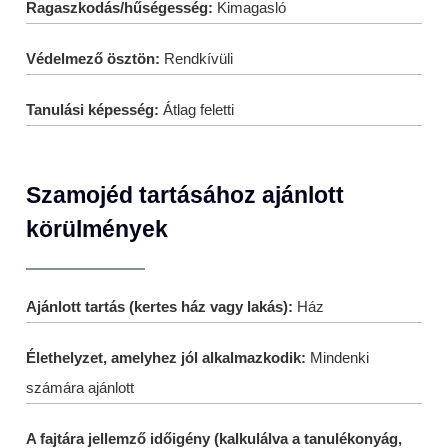
Ragaszkodás/hűségesség:
Kimagasló
Védelmező ösztön:
Rendkívüli
Tanulási képesség:
Átlag feletti
Szamojéd tartásához ajánlott
körülmények
Ajánlott tartás (kertes ház vagy lakás):
Ház
Élethelyzet, amelyhez jól alkalmazkodik:
Mindenki
számára ajánlott
A fajtára jellemző időigény (kalkulálva a tanulékonyág,