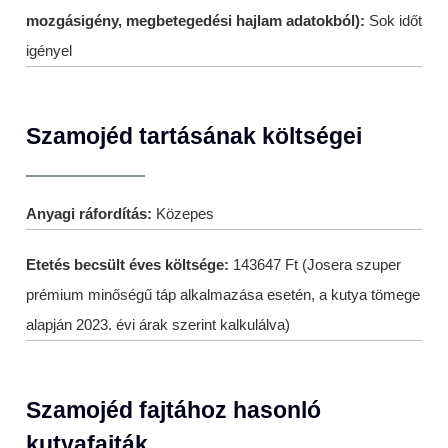
mozgásigény, megbetegedési hajlam adatokból):
Sok időt
igényel
Szamojéd tartásának költségei
Anyagi ráfordítás:
Közepes
Etetés becsült éves költsége:
143647 Ft (Josera szuper
prémium minőségű táp alkalmazása esetén, a kutya tömege
alapján 2023. évi árak szerint kalkulálva)
Szamojéd fajtához hasonló
kutyafajták