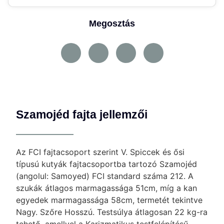
Megosztás
Szamojéd fajta jellemzői
Az FCI fajtacsoport szerint V. Spiccek és ősi
típusú kutyák fajtacsoportba tartozó Szamojéd
(angolul: Samoyed) FCI standard száma 212. A
szukák átlagos marmagassága 51cm, míg a kan
egyedek marmagassága 58cm, termetét tekintve
Nagy. Szőre Hosszú. Testsúlya átlagosan 22 kg-ra
tehető, amellyel a Karizmatikus testfelépítésű