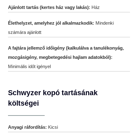
Ajánlott tartás (kertes ház vagy lakás):
Ház
Élethelyzet, amelyhez jól alkalmazkodik:
Mindenki
számára ajánlott
A fajtára jellemző időigény (kalkulálva a tanulékonyág,
mozgásigény, megbetegedési hajlam adatokból):
Minimális időt igényel
Schwyzer kopó tartásának
költségei
Anyagi ráfordítás:
Kicsi