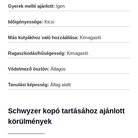
Gyerek mellé ajánlott:
Igen
Időigényessége:
Kicsi
Más kutyákhoz való hozzáállása:
Kimagasló
Ragaszkodás/hűségesség:
Kimagasló
Védelmező ösztön:
Átlagos
Tanulási képesség:
Átlag alatti
Schwyzer kopó tartásához ajánlott
körülmények