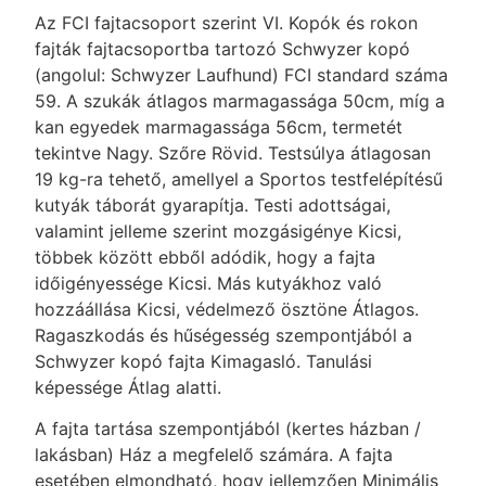
Az FCI fajtacsoport szerint VI. Kopók és rokon
fajták fajtacsoportba tartozó Schwyzer kopó
(angolul: Schwyzer Laufhund) FCI standard száma
59. A szukák átlagos marmagassága 50cm, míg a
kan egyedek marmagassága 56cm, termetét
tekintve Nagy. Szőre Rövid. Testsúlya átlagosan
19 kg-ra tehető, amellyel a Sportos testfelépítésű
kutyák táborát gyarapítja. Testi adottságai,
valamint jelleme szerint mozgásigénye Kicsi,
többek között ebből adódik, hogy a fajta
időigényessége Kicsi. Más kutyákhoz való
hozzáállása Kicsi, védelmező ösztöne Átlagos.
Ragaszkodás és hűségesség szempontjából a
Schwyzer kopó fajta Kimagasló. Tanulási
képessége Átlag alatti.
A fajta tartása szempontjából (kertes házban /
lakásban) Ház a megfelelő számára. A fajta
esetében elmondható, hogy jellemzően Minimális