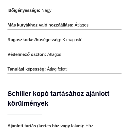
Időigényessége:
Nagy
Más kutyákhoz való hozzáállása:
Átlagos
Ragaszkodás/hűségesség:
Kimagasló
Védelmező ösztön:
Átlagos
Tanulási képesség:
Átlag feletti
Schiller kopó tartásához ajánlott
körülmények
Ajánlott tartás (kertes ház vagy lakás):
Ház