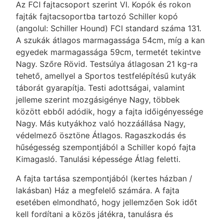
Az FCI fajtacsoport szerint VI. Kopók és rokon
fajták fajtacsoportba tartozó Schiller kopó
(angolul: Schiller Hound) FCI standard száma 131.
A szukák átlagos marmagassága 54cm, míg a kan
egyedek marmagassága 59cm, termetét tekintve
Nagy. Szőre Rövid. Testsúlya átlagosan 21 kg-ra
tehető, amellyel a Sportos testfelépítésű kutyák
táborát gyarapítja. Testi adottságai, valamint
jelleme szerint mozgásigénye Nagy, többek
között ebből adódik, hogy a fajta időigényessége
Nagy. Más kutyákhoz való hozzáállása Nagy,
védelmező ösztöne Átlagos. Ragaszkodás és
hűségesség szempontjából a Schiller kopó fajta
Kimagasló. Tanulási képessége Átlag feletti.
A fajta tartása szempontjából (kertes házban /
lakásban) Ház a megfelelő számára. A fajta
esetében elmondható, hogy jellemzően Sok időt
kell fordítani a közös játékra, tanulásra és