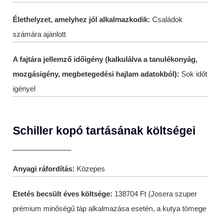
Élethelyzet, amelyhez jól alkalmazkodik:
Családok
számára ajánlott
A fajtára jellemző időigény (kalkulálva a tanulékonyág,
mozgásigény, megbetegedési hajlam adatokból):
Sok időt
igényel
Schiller kopó tartásának költségei
Anyagi ráfordítás:
Közepes
Etetés becsült éves költsége:
138704 Ft (Josera szuper
prémium minőségű táp alkalmazása esetén, a kutya tömege