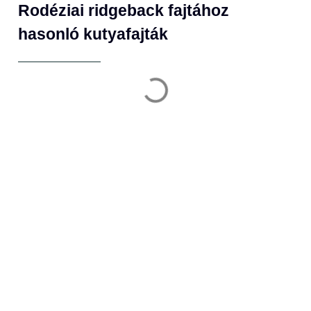
Rodéziai ridgeback fajtához
hasonló kutyafajták
Iratkozz fel, hogy információt kapj a
legfontosabb témákban!
Email
Elolvastam és elfogadom az Adatekezési Tájékoztató