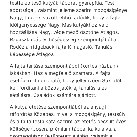
testfelépítésű kutyák táborát gyarapítja. Testi
adottságai, valamint jelleme szerint mozgásigénye
Nagy, többek között ebből adódik, hogy a fajta
időigényessége Nagy. Más kutyákhoz való
hozzáállása Nagy, védelmező ösztöne Átlagos.
Ragaszkodás és hűségesség szempontjából a
Rodéziai ridgeback fajta Kimagasló. Tanulási
képessége Átlagos.
A fajta tartása szempontjából (kertes házban /
lakásban) Ház a megfelelő számára. A fajta
esetében elmondható, hogy jellemzően Sok időt
kell fordítani a közös játékra, tanulásra és
sétálásra, Családok számára ajánlott.
A kutya etetése szempontjából az anyagi
ráfordítás Közepes, mivel a mozgásigény, testsúly
és a fajta testalkata szerint az etetés becsült éves
költsége (Josera prémium táppal kalkulálva, a
csomagoláson feltüntetett ajánlás, valamit a