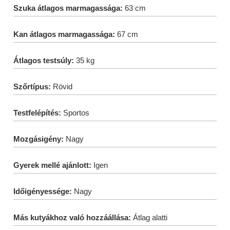
Szuka átlagos marmagassága:
63 cm
Kan átlagos marmagassága:
67 cm
Átlagos testsúly:
35 kg
Szőrtípus:
Rövid
Testfelépítés:
Sportos
Mozgásigény:
Nagy
Gyerek mellé ajánlott:
Igen
Időigényessége:
Nagy
Más kutyákhoz való hozzáállása:
Átlag alatti