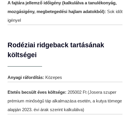
A fajtára jellemző időigény (kalkulálva a tanulékonyág,
mozgásigény, megbetegedési hajlam adatokból):
Sok időt
igényel
Rodéziai ridgeback tartásának
költségei
Anyagi ráfordítás:
Közepes
Etetés becsült éves költsége:
205002 Ft (Josera szuper
prémium minőségű táp alkalmazása esetén, a kutya tömege
alapján 2023. évi árak szerint kalkulálva)