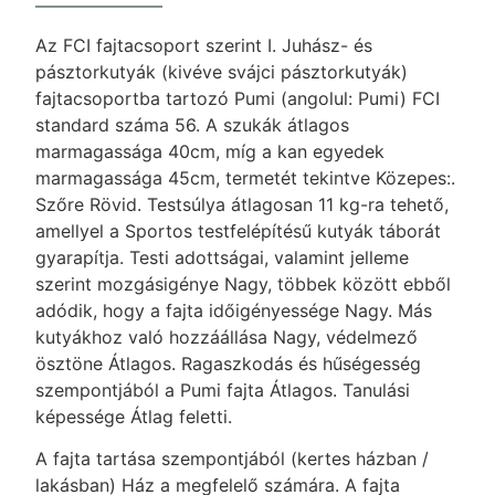
Az FCI fajtacsoport szerint I. Juhász- és
pásztorkutyák (kivéve svájci pásztorkutyák)
fajtacsoportba tartozó Pumi (angolul: Pumi) FCI
standard száma 56. A szukák átlagos
marmagassága 40cm, míg a kan egyedek
marmagassága 45cm, termetét tekintve Közepes:.
Szőre Rövid. Testsúlya átlagosan 11 kg-ra tehető,
amellyel a Sportos testfelépítésű kutyák táborát
gyarapítja. Testi adottságai, valamint jelleme
szerint mozgásigénye Nagy, többek között ebből
adódik, hogy a fajta időigényessége Nagy. Más
kutyákhoz való hozzáállása Nagy, védelmező
ösztöne Átlagos. Ragaszkodás és hűségesség
szempontjából a Pumi fajta Átlagos. Tanulási
képessége Átlag feletti.
A fajta tartása szempontjából (kertes házban /
lakásban) Ház a megfelelő számára. A fajta