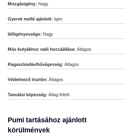
Mozgásigény:
Nagy
Gyerek mellé ajánlott:
Igen
Időigényessége:
Nagy
Más kutyákhoz való hozzáállása:
Átlagos
Ragaszkodás/hűségesség:
Átlagos
Védelmező ösztön:
Átlagos
Tanulási képesség:
Átlag feletti
Pumi tartásához ajánlott
körülmények