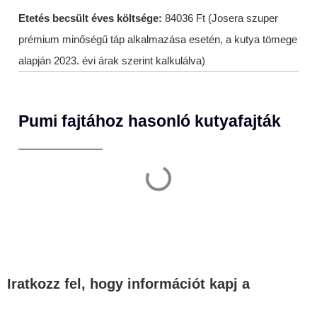
Etetés becsült éves költsége:
84036 Ft (Josera szuper
prémium minőségű táp alkalmazása esetén, a kutya tömege
alapján 2023. évi árak szerint kalkulálva)
Pumi fajtához hasonló kutyafajták
Iratkozz fel, hogy információt kapj a
legfontosabb témákban!