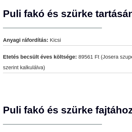
Puli fakó és szürke tartásá
Anyagi ráfordítás:
Kicsi
Etetés becsült éves költsége:
89561 Ft (Josera szupe
szerint kalkulálva)
Puli fakó és szürke fajtáho