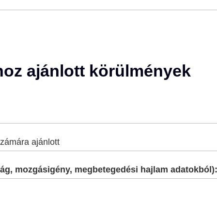
ához ajánlott körülmények
zámára ajánlott
onyág, mozgásigény, megbetegedési hajlam adatokból)