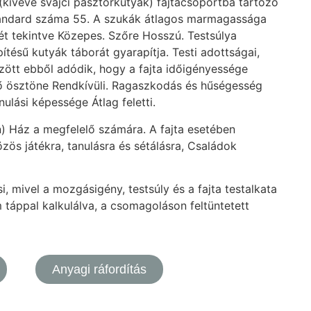
 (kivéve svájci pásztorkutyák) fajtacsoportba tartozó
 standard száma 55. A szukák átlagos marmagassága
 tekintve Közepes. Szőre Hosszú. Testsúlya
ítésű kutyák táborát gyarapítja. Testi adottságai,
zött ebből adódik, hogy a fajta időigényessége
ő ösztöne Rendkívüli. Ragaszkodás és hűségesség
nulási képessége Átlag feletti.
n) Ház a megfelelő számára. A fajta esetében
zös játékra, tanulásra és sétálásra, Családok
, mivel a mozgásigény, testsúly és a fajta testalkata
 táppal kalkulálva, a csomagoláson feltüntetett
Anyagi ráfordítás