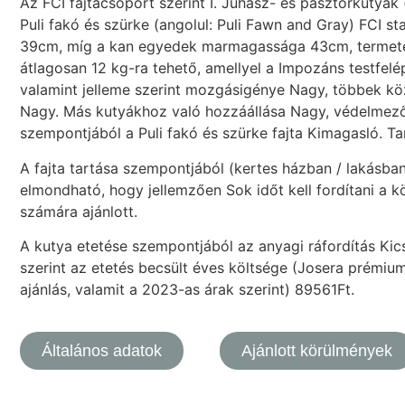
Az FCI fajtacsoport szerint I. Juhász- és pásztorkutyák
Puli fakó és szürke (angolul: Puli Fawn and Gray) FCI
39cm, míg a kan egyedek marmagassága 43cm, termetét
átlagosan 12 kg-ra tehető, amellyel a Impozáns testfelép
valamint jelleme szerint mozgásigénye Nagy, többek kö
Nagy. Más kutyákhoz való hozzáállása Nagy, védelmez
szempontjából a Puli fakó és szürke fajta Kimagasló. Ta
A fajta tartása szempontjából (kertes házban / lakásba
elmondható, hogy jellemzően Sok időt kell fordítani a kö
számára ajánlott.
A kutya etetése szempontjából az anyagi ráfordítás Kicsi
szerint az etetés becsült éves költsége (Josera prémium
ajánlás, valamit a 2023-as árak szerint) 89561Ft.
Általános adatok
Ajánlott körülmények