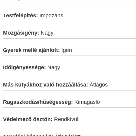
Testfelépítés:
Impozáns
Mozgásigény:
Nagy
Gyerek mellé ajánlott:
Igen
Időigényessége:
Nagy
Más kutyákhoz való hozzáállása:
Átlagos
Ragaszkodás/hűségesség:
Kimagasló
Védelmező ösztön:
Rendkívüli