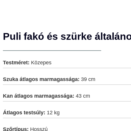
Puli fakó és szürke általán
Testméret:
Közepes
Szuka átlagos marmagassága:
39 cm
Kan átlagos marmagassága:
43 cm
Átlagos testsúly:
12 kg
Szőrtípus:
Hosszú