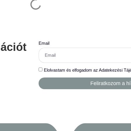
Email
mációt
Elolvastam és elfogadom az Adatekezési Táj
Feliratkozom a hí