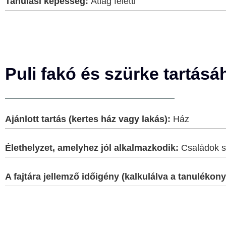
Tanulási képesség:
Átlag feletti
Puli fakó és szürke tartás
Ajánlott tartás (kertes ház vagy lakás):
Ház
Élethelyzet, amelyhez jól alkalmazkodik:
Családok s
A fajtára jellemző időigény (kalkulálva a tanulék