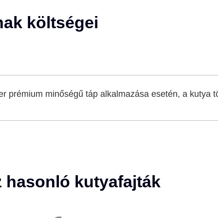
nak költségei
r prémium minőségű táp alkalmazása esetén, a kutya t
z hasonló kutyafajták