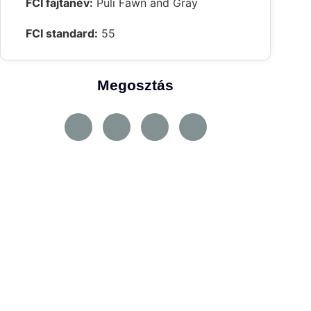
FCI fajtanév:
Puli Fawn and Gray
FCI standard:
55
Megosztás