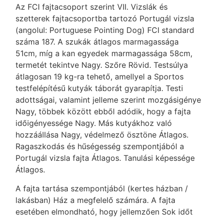
Az FCI fajtacsoport szerint VII. Vizslák és
szetterek fajtacsoportba tartozó Portugál vizsla
(angolul: Portuguese Pointing Dog) FCI standard
száma 187. A szukák átlagos marmagassága
51cm, míg a kan egyedek marmagassága 58cm,
termetét tekintve Nagy. Szőre Rövid. Testsúlya
átlagosan 19 kg-ra tehető, amellyel a Sportos
testfelépítésű kutyák táborát gyarapítja. Testi
adottságai, valamint jelleme szerint mozgásigénye
Nagy, többek között ebből adódik, hogy a fajta
időigényessége Nagy. Más kutyákhoz való
hozzáállása Nagy, védelmező ösztöne Átlagos.
Ragaszkodás és hűségesség szempontjából a
Portugál vizsla fajta Átlagos. Tanulási képessége
Átlagos.
A fajta tartása szempontjából (kertes házban /
lakásban) Ház a megfelelő számára. A fajta
esetében elmondható, hogy jellemzően Sok időt