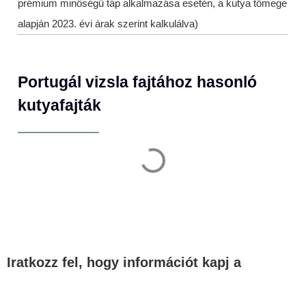
prémium minőségű táp alkalmazása esetén, a kutya tömege
alapján 2023. évi árak szerint kalkulálva)
Portugál vizsla fajtához hasonló
kutyafajták
Iratkozz fel, hogy információt kapj a
legfontosabb témákban!