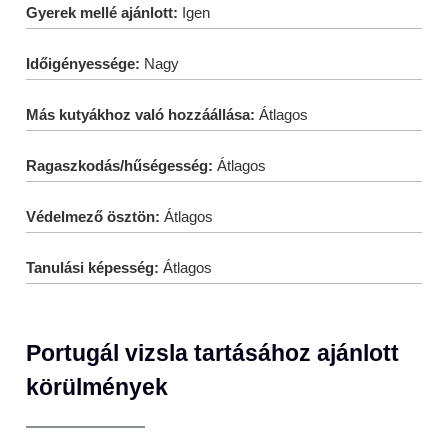
Gyerek mellé ajánlott:
Igen
Időigényessége:
Nagy
Más kutyákhoz való hozzáállása:
Átlagos
Ragaszkodás/hűségesség:
Átlagos
Védelmező ösztön:
Átlagos
Tanulási képesség:
Átlagos
Portugál vizsla tartásához ajánlott
körülmények