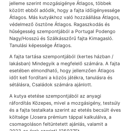
jelleme szerint mozgásigénye Átlagos, többek
között ebből adódik, hogy a fajta időigényessége
Átlagos. Más kutyákhoz való hozzáállása Átlagos,
védelmező ösztöne Átlagos. Ragaszkodás és
hűségesség szempontjából a Portugal Podengo
Nagy/Hosszú és Szálkásszőrű fajta Kimagasló.
Tanulási képessége Átlagos.
A fajta tartása szempontjából (kertes házban /
lakásban) Mindegyik a megfelelő számára. A fajta
esetében elmondható, hogy jellemzően Átlagos
időt kell fordítani a közös játékra, tanulásra és
sétálásra, Családok számára ajánlott.
A kutya etetése szempontjából az anyagi
ráfordítás Közepes, mivel a mozgásigény, testsúly
és a fajta testalkata szerint az etetés becsült éves
költsége (Josera prémium táppal kalkulálva, a
csomagoláson feltüntetett ajánlás, valamit a
2023-as árak szerint) 125037Ft.