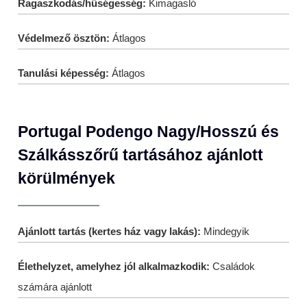
Ragaszkodás/hűségesség:
Kimagasló
Védelmező ösztön:
Átlagos
Tanulási képesség:
Átlagos
Portugal Podengo Nagy/Hosszú és
Szálkásszőrű tartásához ajánlott
körülmények
Ajánlott tartás (kertes ház vagy lakás):
Mindegyik
Élethelyzet, amelyhez jól alkalmazkodik:
Családok
számára ajánlott