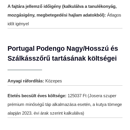
A fajtára jellemző időigény (kalkulálva a tanulékonyág,
mozgásigény, megbetegedési hajlam adatokból):
Átlagos
időt igényel
Portugal Podengo Nagy/Hosszú és
Szálkásszőrű tartásának költségei
Anyagi ráfordítás:
Közepes
Etetés becsült éves költsége:
125037 Ft (Josera szuper
prémium minőségű táp alkalmazása esetén, a kutya tömege
alapján 2023. évi árak szerint kalkulálva)