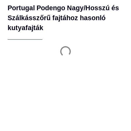
Portugal Podengo Nagy/Hosszú és
Szálkásszőrű fajtához hasonló
kutyafajták
Iratkozz fel, hogy információt kapj a
legfontosabb témákban!
Email