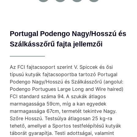
Portugal Podengo Nagy/Hosszú és
Szálkásszőrű fajta jellemzői
Az FCI fajtacsoport szerint V. Spiccek és ősi
típusú kutyák fajtacsoportba tartozó Portugal
Podengo Nagy/Hosszú és Szálkásszőrű (angolul:
Podengo Portugues Large Long and Wire haired)
FCI standard száma 94. A szukák átlagos
marmagassága 59cm, míg a kan egyedek
marmagassága 67cm, termetét tekintve Nagy.
Szőre Hosszú. Testsúlya átlagosan 25 kg-ra
tehető, amellyel a Sportos testfelépítésű kutyák
táborát gyarapítja. Testi adottságai, valamint