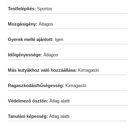
Testfelépítés:
Sportos
Mozgásigény:
Átlagos
Gyerek mellé ajánlott:
Igen
Időigényessége:
Átlagos
Más kutyákhoz való hozzáállása:
Kimagasló
Ragaszkodás/hűségesség:
Kimagasló
Védelmező ösztön:
Átlag alatti
Tanulási képesség:
Átlag alatti