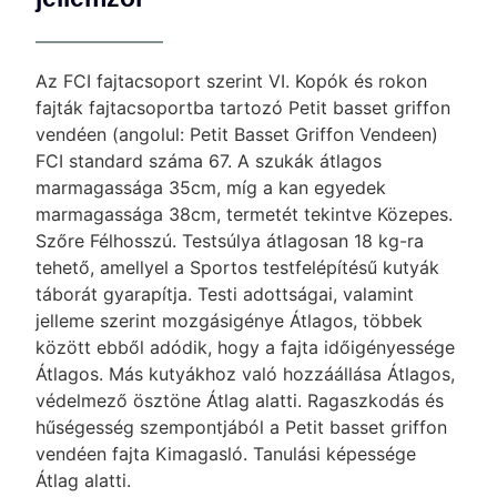
Az FCI fajtacsoport szerint VI. Kopók és rokon
fajták fajtacsoportba tartozó Petit basset griffon
vendéen (angolul: Petit Basset Griffon Vendeen)
FCI standard száma 67. A szukák átlagos
marmagassága 35cm, míg a kan egyedek
marmagassága 38cm, termetét tekintve Közepes.
Szőre Félhosszú. Testsúlya átlagosan 18 kg-ra
tehető, amellyel a Sportos testfelépítésű kutyák
táborát gyarapítja. Testi adottságai, valamint
jelleme szerint mozgásigénye Átlagos, többek
között ebből adódik, hogy a fajta időigényessége
Átlagos. Más kutyákhoz való hozzáállása Átlagos,
védelmező ösztöne Átlag alatti. Ragaszkodás és
hűségesség szempontjából a Petit basset griffon
vendéen fajta Kimagasló. Tanulási képessége
Átlag alatti.