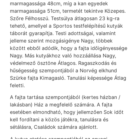
marmagassága 48cm, míg a kan egyedek
marmagassága 51cm, termetét tekintve Közepes.
Szőre Félhosszú. Testsúlya átlagosan 23 kg-ra
tehető, amellyel a Sportos testfelépítésű kutyák
táborát gyarapítja. Testi adottságai, valamint
jelleme szerint mozgásigénye Nagy, többek
között ebből adódik, hogy a fajta időigényessége
Nagy. Más kutyákhoz való hozzáállása Nagy,
védelmező ösztöne Átlagos. Ragaszkodás és
hűségesség szempontjából a Norvég elkhund
Szürke fajta Kimagasló. Tanulási képessége Átlag
feletti.
A fajta tartása szempontjából (kertes házban /
lakásban) Ház a megfelelő számára. A fajta
esetében elmondható, hogy jellemzően Sok időt
kell fordítani a közös játékra, tanulásra és
sétálásra, Családok számára ajánlott.
A kutya etetése szempontjából az anyagi