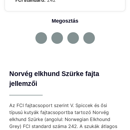
FCI standard:
242
Megosztás
Norvég elkhund Szürke fajta
jellemzői
Az FCI fajtacsoport szerint V. Spiccek és ősi
típusú kutyák fajtacsoportba tartozó Norvég
elkhund Szürke (angolul: Norwegian Elkhound
Grey) FCI standard száma 242. A szukák átlagos