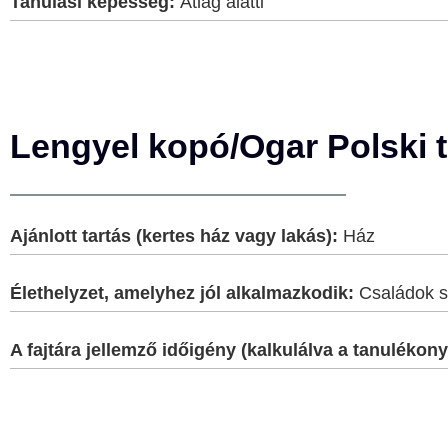
Tanulási képesség:
Átlag alatti
Lengyel kopó/Ogar Polski 
Ajánlott tartás (kertes ház vagy lakás):
Ház
Élethelyzet, amelyhez jól alkalmazkodik:
Családok s
A fajtára jellemző időigény (kalkulálva a tanulék