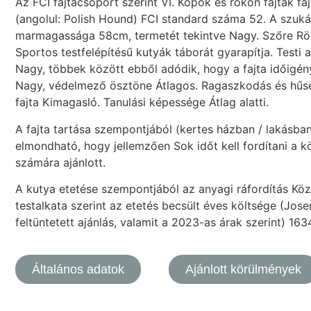
Az FCI fajtacsoport szerint VI. Kopók és rokon fajták f
(angolul: Polish Hound) FCI standard száma 52. A szu
marmagassága 58cm, termetét tekintve Nagy. Szőre Rövi
Sportos testfelépítésű kutyák táborát gyarapítja. Testi
Nagy, többek között ebből adódik, hogy a fajta időigé
Nagy, védelmező ösztöne Átlagos. Ragaszkodás és hűs
fajta Kimagasló. Tanulási képessége Átlag alatti.
A fajta tartása szempontjából (kertes házban / lakásba
elmondható, hogy jellemzően Sok időt kell fordítani a kö
számára ajánlott.
A kutya etetése szempontjából az anyagi ráfordítás Köze
testalkata szerint az etetés becsült éves költsége (Jo
feltüntetett ajánlás, valamit a 2023-as árak szerint) 163
Általános adatok
Ajánlott körülmények