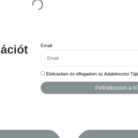
Email
mációt
Elolvastam és elfogadom az Adatekezési Táj
Feliratkozom a hí