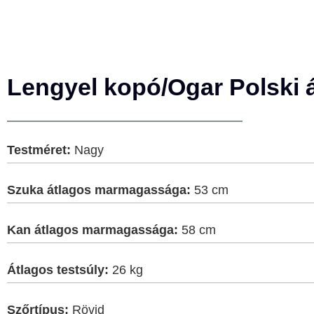
Lengyel kopó/Ogar Polski á
Testméret:
Nagy
Szuka átlagos marmagassága:
53 cm
Kan átlagos marmagassága:
58 cm
Átlagos testsúly:
26 kg
Szőrtípus:
Rövid