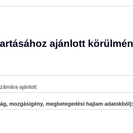
tartásához ajánlott körülmé
zámára ajánlott
onyág, mozgásigény, megbetegedési hajlam adatokból)