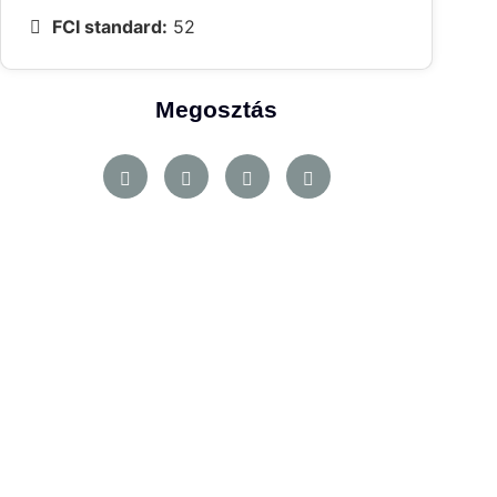
FCI standard:
52
Megosztás