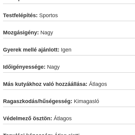
Testfelépítés:
Sportos
Mozgásigény:
Nagy
Gyerek mellé ajánlott:
Igen
Időigényessége:
Nagy
Más kutyákhoz való hozzáállása:
Átlagos
Ragaszkodás/hűségesség:
Kimagasló
Védelmező ösztön:
Átlagos