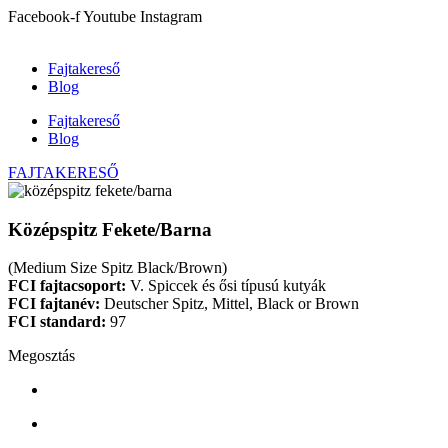
Ugrás
Facebook-f
Youtube
Instagram
a
tartalomhoz
Fajtakereső
Blog
Fajtakereső
Blog
FAJTAKERESŐ
Középspitz Fekete/Barna
(Medium Size Spitz Black/Brown)
FCI fajtacsoport:
V. Spiccek és ősi típusú kutyák
FCI fajtanév:
Deutscher Spitz, Mittel, Black or Brown
FCI standard:
97
Megosztás