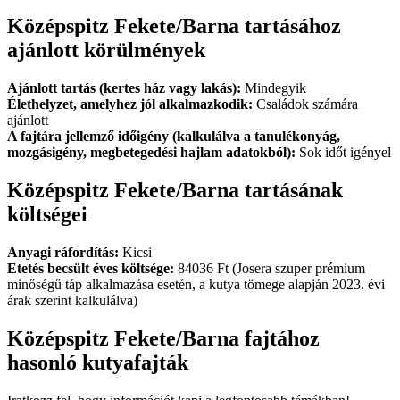
Középspitz Fekete/Barna tartásához
ajánlott körülmények
Ajánlott tartás (kertes ház vagy lakás):
Mindegyik
Élethelyzet, amelyhez jól alkalmazkodik:
Családok számára
ajánlott
A fajtára jellemző időigény (kalkulálva a tanulékonyág,
mozgásigény, megbetegedési hajlam adatokból):
Sok időt igényel
Középspitz Fekete/Barna tartásának
költségei
Anyagi ráfordítás:
Kicsi
Etetés becsült éves költsége:
84036 Ft (Josera szuper prémium
minőségű táp alkalmazása esetén, a kutya tömege alapján 2023. évi
árak szerint kalkulálva)
Középspitz Fekete/Barna fajtához
hasonló kutyafajták