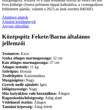
mozgásigény, testsúly és a fajta testalkata szerint az etetés becsült
éves költsége (Josera prémium táppal kalkulálva, a csomagoláson
feltüntetett ajánlás, valamit a 2023-as árak szerint) 84036Ft.
Általános adatok
Ajánlott körülmények
Anyagi ráfordítás
Középspitz Fekete/Barna általános
jellemzői
Testméret:
Kicsi
Szuka átlagos marmagassága:
32 cm
Kan átlagos marmagassága:
37 cm
Átlagos testsúly:
11 kg
Szőrtípus:
Hosszú
Testfelépítés:
Karizmatikus
Mozgásigény:
Nagy
Gyerek mellé ajánlott:
Igen
Időigényessége:
Nagy
Más kutyákhoz való hozzáállása:
Átlagos
Ragaszkodás/hűségesség:
Átlag alatti
Védelmező ösztön:
Átlagos
Tanulási képesség:
Átlag feletti