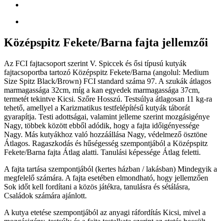
Középspitz Fekete/Barna fajta jellemzői
Az FCI fajtacsoport szerint V. Spiccek és ősi típusú kutyák
fajtacsoportba tartozó Középspitz Fekete/Barna (angolul: Medium
Size Spitz Black/Brown) FCI standard száma 97. A szukák átlagos
marmagassága 32cm, míg a kan egyedek marmagassága 37cm,
termetét tekintve Kicsi. Szőre Hosszú. Testsúlya átlagosan 11 kg-ra
tehető, amellyel a Karizmatikus testfelépítésű kutyák táborát
gyarapítja. Testi adottságai, valamint jelleme szerint mozgásigénye
Nagy, többek között ebből adódik, hogy a fajta időigényessége
Nagy. Más kutyákhoz való hozzáállása Nagy, védelmező ösztöne
Átlagos. Ragaszkodás és hűségesség szempontjából a Középspitz
Fekete/Barna fajta Átlag alatti. Tanulási képessége Átlag feletti.
A fajta tartása szempontjából (kertes házban / lakásban) Mindegyik a
megfelelő számára. A fajta esetében elmondható, hogy jellemzően
Sok időt kell fordítani a közös játékra, tanulásra és sétálásra,
Családok számára ajánlott.
A kutya etetése szempontjából az anyagi ráfordítás Kicsi, mivel a