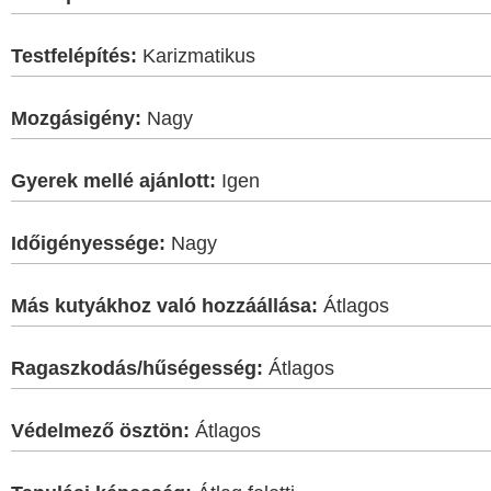
Testfelépítés:
Karizmatikus
Mozgásigény:
Nagy
Gyerek mellé ajánlott:
Igen
Időigényessége:
Nagy
Más kutyákhoz való hozzáállása:
Átlagos
Ragaszkodás/hűségesség:
Átlagos
Védelmező ösztön:
Átlagos