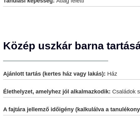
Tanulási képesség:
Átlag feletti
Közép uszkár barna tartás
Ajánlott tartás (kertes ház vagy lakás):
Ház
Élethelyzet, amelyhez jól alkalmazkodik:
Családok s
A fajtára jellemző időigény (kalkulálva a tanulék