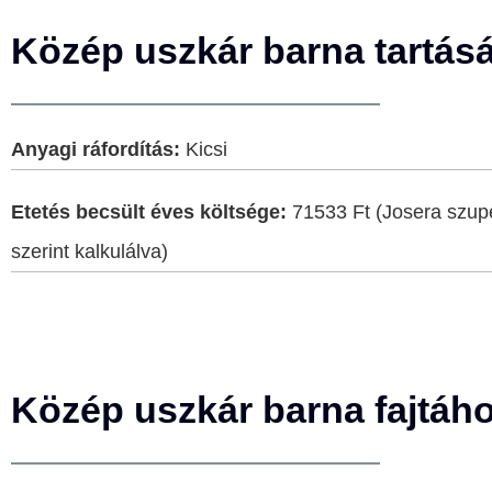
Közép uszkár barna tartásá
Anyagi ráfordítás:
Kicsi
Etetés becsült éves költsége:
71533 Ft (Josera szupe
szerint kalkulálva)
Közép uszkár barna fajtáho