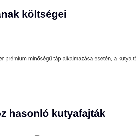
nak költségei
r prémium minőségű táp alkalmazása esetén, a kutya t
z hasonló kutyafajták