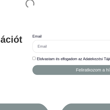
Email
mációt
Elolvastam és elfogadom az Adatekezési Táj
Feliratkozom a hí