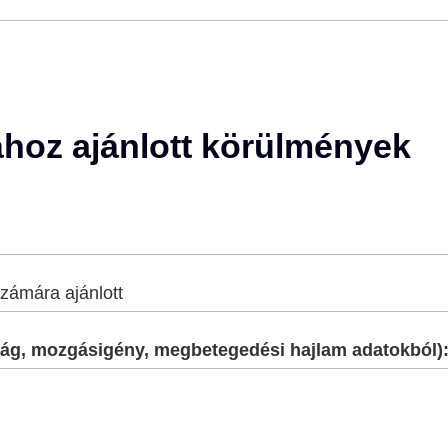
ához ajánlott körülmények
zámára ajánlott
onyág, mozgásigény, megbetegedési hajlam adatokból)