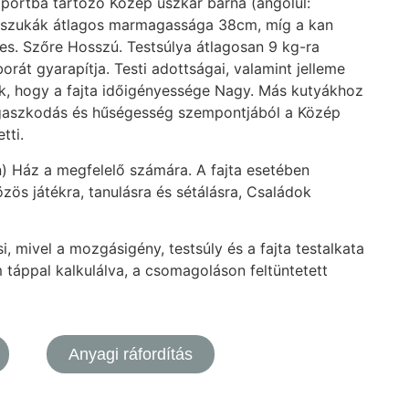
soportba tartozó Közép uszkár barna (angolul:
 szukák átlagos marmagassága 38cm, míg a kan
. Szőre Hosszú. Testsúlya átlagosan 9 kg-ra
orát gyarapítja. Testi adottságai, valamint jelleme
k, hogy a fajta időigényessége Nagy. Más kutyákhoz
agaszkodás és hűségesség szempontjából a Közép
etti.
n) Ház a megfelelő számára. A fajta esetében
zös játékra, tanulásra és sétálásra, Családok
, mivel a mozgásigény, testsúly és a fajta testalkata
 táppal kalkulálva, a csomagoláson feltüntetett
Anyagi ráfordítás