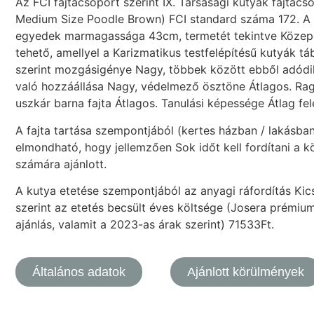
Az FCI fajtacsoport szerint IX. Társasági kutyák fajtac
Medium Size Poodle Brown) FCI standard száma 172. A
egyedek marmagassága 43cm, termetét tekintve Közepes
tehető, amellyel a Karizmatikus testfelépítésű kutyák táb
szerint mozgásigénye Nagy, többek között ebből adódi
való hozzáállása Nagy, védelmező ösztöne Átlagos. R
uszkár barna fajta Átlagos. Tanulási képessége Átlag fel
A fajta tartása szempontjából (kertes házban / lakásba
elmondható, hogy jellemzően Sok időt kell fordítani a kö
számára ajánlott.
A kutya etetése szempontjából az anyagi ráfordítás Kicsi
szerint az etetés becsült éves költsége (Josera prémium
ajánlás, valamit a 2023-as árak szerint) 71533Ft.
Általános adatok
Ajánlott körülmények