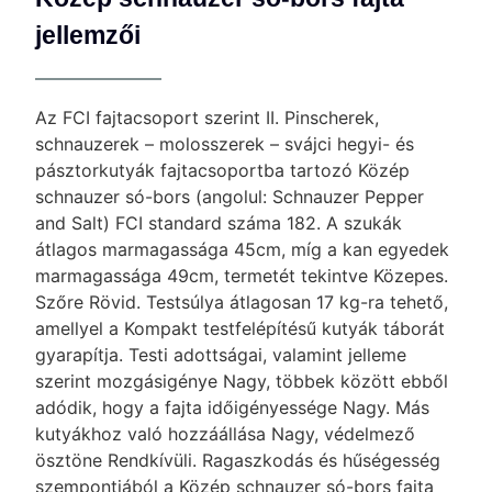
jellemzői
Az FCI fajtacsoport szerint II. Pinscherek,
schnauzerek – molosszerek – svájci hegyi- és
pásztorkutyák fajtacsoportba tartozó Közép
schnauzer só-bors (angolul: Schnauzer Pepper
and Salt) FCI standard száma 182. A szukák
átlagos marmagassága 45cm, míg a kan egyedek
marmagassága 49cm, termetét tekintve Közepes.
Szőre Rövid. Testsúlya átlagosan 17 kg-ra tehető,
amellyel a Kompakt testfelépítésű kutyák táborát
gyarapítja. Testi adottságai, valamint jelleme
szerint mozgásigénye Nagy, többek között ebből
adódik, hogy a fajta időigényessége Nagy. Más
kutyákhoz való hozzáállása Nagy, védelmező
ösztöne Rendkívüli. Ragaszkodás és hűségesség
szempontjából a Közép schnauzer só-bors fajta