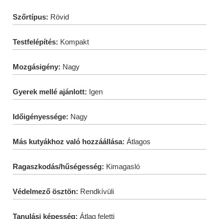
Szőrtípus:
Rövid
Testfelépítés:
Kompakt
Mozgásigény:
Nagy
Gyerek mellé ajánlott:
Igen
Időigényessége:
Nagy
Más kutyákhoz való hozzáállása:
Átlagos
Ragaszkodás/hűségesség:
Kimagasló
Védelmező ösztön:
Rendkívüli
Tanulási képesség:
Átlag feletti