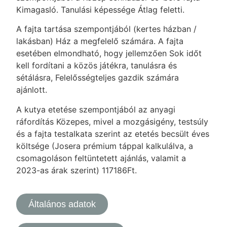
Kimagasló. Tanulási képessége Átlag feletti.
A fajta tartása szempontjából (kertes házban /
lakásban) Ház a megfelelő számára. A fajta
esetében elmondható, hogy jellemzően Sok időt
kell fordítani a közös játékra, tanulásra és
sétálásra, Felelősségteljes gazdik számára
ajánlott.
A kutya etetése szempontjából az anyagi
ráfordítás Közepes, mivel a mozgásigény, testsúly
és a fajta testalkata szerint az etetés becsült éves
költsége (Josera prémium táppal kalkulálva, a
csomagoláson feltüntetett ajánlás, valamit a
2023-as árak szerint) 117186Ft.
Általános adatok