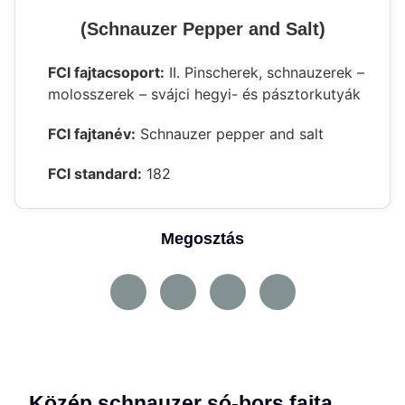
(Schnauzer Pepper and Salt)
FCI fajtacsoport:
II. Pinscherek, schnauzerek –
molosszerek – svájci hegyi- és pásztorkutyák
FCI fajtanév:
Schnauzer pepper and salt
FCI standard:
182
Megosztás
Közép schnauzer só-bors fajta