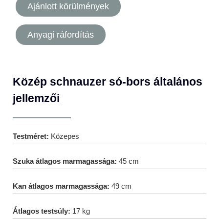
Ajánlott körülmények
Anyagi ráfordítás
Közép schnauzer só-bors általános
jellemzői
Testméret:
Közepes
Szuka átlagos marmagassága:
45 cm
Kan átlagos marmagassága:
49 cm
Átlagos testsúly:
17 kg