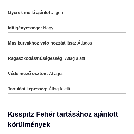
Gyerek mellé ajánlott:
Igen
Időigényessége:
Nagy
Más kutyákhoz való hozzáállása:
Átlagos
Ragaszkodás/hűségesség:
Átlag alatti
Védelmező ösztön:
Átlagos
Tanulási képesség:
Átlag feletti
Kisspitz Fehér tartásához ajánlott
körülmények