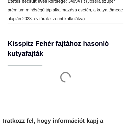
Etetés becsült éves költsége:
34894 Ft (Josera szuper
prémium minőségű táp alkalmazása esetén, a kutya tömege
alapján 2023. évi árak szerint kalkulálva)
Kisspitz Fehér fajtához hasonló
kutyafajták
Iratkozz fel, hogy információt kapj a
legfontosabb témákban!