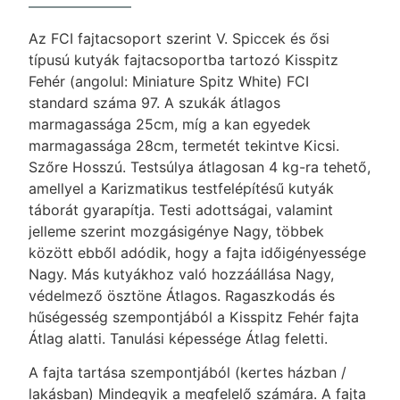
Az FCI fajtacsoport szerint V. Spiccek és ősi
típusú kutyák fajtacsoportba tartozó Kisspitz
Fehér (angolul: Miniature Spitz White) FCI
standard száma 97. A szukák átlagos
marmagassága 25cm, míg a kan egyedek
marmagassága 28cm, termetét tekintve Kicsi.
Szőre Hosszú. Testsúlya átlagosan 4 kg-ra tehető,
amellyel a Karizmatikus testfelépítésű kutyák
táborát gyarapítja. Testi adottságai, valamint
jelleme szerint mozgásigénye Nagy, többek
között ebből adódik, hogy a fajta időigényessége
Nagy. Más kutyákhoz való hozzáállása Nagy,
védelmező ösztöne Átlagos. Ragaszkodás és
hűségesség szempontjából a Kisspitz Fehér fajta
Átlag alatti. Tanulási képessége Átlag feletti.
A fajta tartása szempontjából (kertes házban /
lakásban) Mindegyik a megfelelő számára. A fajta