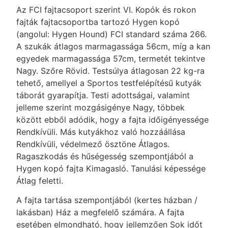
Az FCI fajtacsoport szerint VI. Kopók és rokon
fajták fajtacsoportba tartozó Hygen kopó
(angolul: Hygen Hound) FCI standard száma 266.
A szukák átlagos marmagassága 56cm, míg a kan
egyedek marmagassága 57cm, termetét tekintve
Nagy. Szőre Rövid. Testsúlya átlagosan 22 kg-ra
tehető, amellyel a Sportos testfelépítésű kutyák
táborát gyarapítja. Testi adottságai, valamint
jelleme szerint mozgásigénye Nagy, többek
között ebből adódik, hogy a fajta időigényessége
Rendkívüli. Más kutyákhoz való hozzáállása
Rendkívüli, védelmező ösztöne Átlagos.
Ragaszkodás és hűségesség szempontjából a
Hygen kopó fajta Kimagasló. Tanulási képessége
Átlag feletti.
A fajta tartása szempontjából (kertes házban /
lakásban) Ház a megfelelő számára. A fajta
esetében elmondható, hogy jellemzően Sok időt