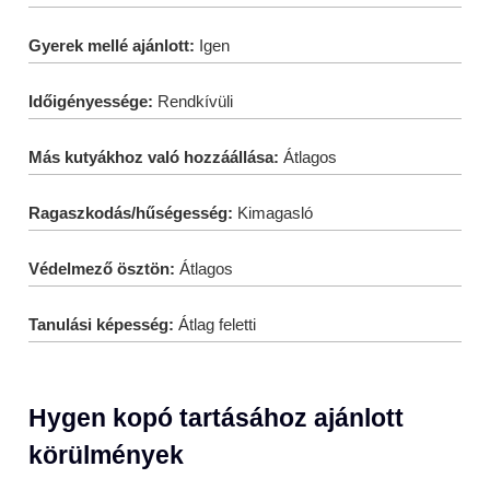
Gyerek mellé ajánlott:
Igen
Időigényessége:
Rendkívüli
Más kutyákhoz való hozzáállása:
Átlagos
Ragaszkodás/hűségesség:
Kimagasló
Védelmező ösztön:
Átlagos
Tanulási képesség:
Átlag feletti
Hygen kopó tartásához ajánlott
körülmények