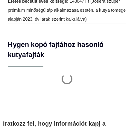
Etetés becsült éves költsége:
143647 Ft (Josera szuper
prémium minőségű táp alkalmazása esetén, a kutya tömege
alapján 2023. évi árak szerint kalkulálva)
Hygen kopó fajtához hasonló
kutyafajták
Iratkozz fel, hogy információt kapj a
legfontosabb témákban!