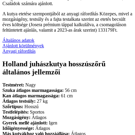
Családok számára ajánlott.
A kutya etetése szempontjából az anyagi ráfordítás Közepes, mivel a
mozgásigény, testsúly és a fajta testalkata szerint az etetés becsült
éves költsége (Josera prémium táppal kalkulálva, a csomagoláson
feltüntetett ajánlás, valamit a 2023-as árak szerint) 133179Ft.
Általános adatok
Ajánlott körülmények
Anyagi ráfordítás
Holland juhászkutya hosszúszőrű
általános jellemzői
Testméret:
Nagy
Szuka átlagos marmagassága:
56 cm
Kan átlagos marmagassága:
61 cm
Átlagos testsúly:
27 kg
Szőrtípus:
Hosszú
Testfelépítés:
Sportos
Mozgásigény:
Átlagos
Gyerek mellé ajánlott:
Igen
Időigényessége:
Átlagos
Más kutyákhoz való hozzáállása:
Átlagos