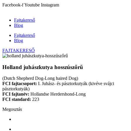
Ugrás
Facebook-f
Youtube
Instagram
a
tartalomhoz
Fajtakereső
Blog
Fajtakereső
Blog
FAJTAKERESŐ
Holland juhászkutya hosszúszőrű
(Dutch Shepherd Dog-Long haired Dog)
FCI fajtacsoport:
I. Juhász- és pásztorkutyák (kivéve svájci
pásztorkutyák)
FCI fajtanév:
Hollandse Herdershond-Long
FCI standard:
223
Megosztás