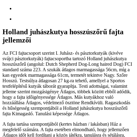
Holland juhászkutya hosszúszőrű fajta
jellemzői
Az FCI fajtacsoport szerint I. Juhász- és pásztorkutyák (kivéve
svájci pásztorkutyák) fajtacsoportba tartozó Holland juhászkutya
hosszúszőrű (angolul: Dutch Shepherd Dog-Long haired Dog) FCI
standard száma 223. A szukák átlagos marmagassága 56cm, míg a
kan egyedek marmagassága 61cm, termetét tekintve Nagy. Szőre
Hosszú. Testsúlya átlagosan 27 kg-ra tehető, amellyel a Sportos
testfelépítésű kutyák táborát gyarapítja. Testi adottságai, valamint
jelleme szerint mozgásigénye Átlagos, többek között ebből adódik,
hogy a fajta időigényessége Átlagos. Más kutyákhoz való
hozzáállása Átlagos, védelmező ösztöne Rendkívüli. Ragaszkodás
és hűségesség szempontjából a Holland juhászkutya hosszúszőrű
fajta Kimagasló. Tanulási képessége Átlagos.
A fajta tartása szempontjából (kertes házban / lakásban) Ház a
megfelelő számára. A fajta esetében elmondható, hogy jellemzően
Átlagos időt kell fordítani a közös játékra, tanulásra és sétálásra,