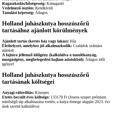
Ragaszkodás/hűségesség:
Kimagasló
Védelmező ösztön:
Rendkívüli
Tanulási képesség:
Átlagos
Holland juhászkutya hosszúszőrű
tartásához ajánlott körülmények
Ajánlott tartás (kertes ház vagy lakás):
Ház
Élethelyzet, amelyhez jól alkalmazkodik:
Családok számára
ajánlott
A fajtára jellemző időigény (kalkulálva a tanulékonyág,
mozgásigény, megbetegedési hajlam adatokból):
Átlagos időt
igényel
Holland juhászkutya hosszúszőrű
tartásának költségei
Anyagi ráfordítás:
Közepes
Etetés becsült éves költsége:
133179 Ft (Josera szuper prémium
minőségű táp alkalmazása esetén, a kutya tömege alapján 2023. évi
árak szerint kalkulálva)