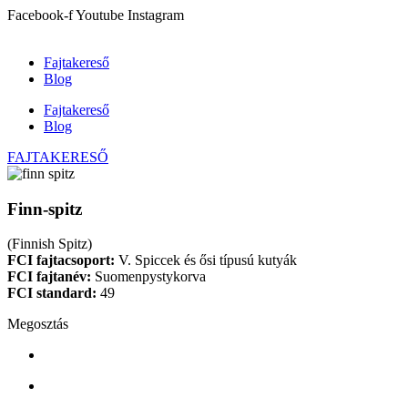
Ugrás
Facebook-f
Youtube
Instagram
a
tartalomhoz
Fajtakereső
Blog
Fajtakereső
Blog
FAJTAKERESŐ
Finn-spitz
(Finnish Spitz)
FCI fajtacsoport:
V. Spiccek és ősi típusú kutyák
FCI fajtanév:
Suomenpystykorva
FCI standard:
49
Megosztás