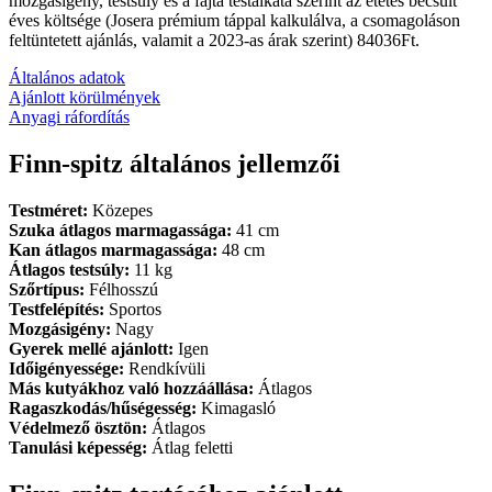
mozgásigény, testsúly és a fajta testalkata szerint az etetés becsült
éves költsége (Josera prémium táppal kalkulálva, a csomagoláson
feltüntetett ajánlás, valamit a 2023-as árak szerint) 84036Ft.
Általános adatok
Ajánlott körülmények
Anyagi ráfordítás
Finn-spitz általános jellemzői
Testméret:
Közepes
Szuka átlagos marmagassága:
41 cm
Kan átlagos marmagassága:
48 cm
Átlagos testsúly:
11 kg
Szőrtípus:
Félhosszú
Testfelépítés:
Sportos
Mozgásigény:
Nagy
Gyerek mellé ajánlott:
Igen
Időigényessége:
Rendkívüli
Más kutyákhoz való hozzáállása:
Átlagos
Ragaszkodás/hűségesség:
Kimagasló
Védelmező ösztön:
Átlagos
Tanulási képesség:
Átlag feletti