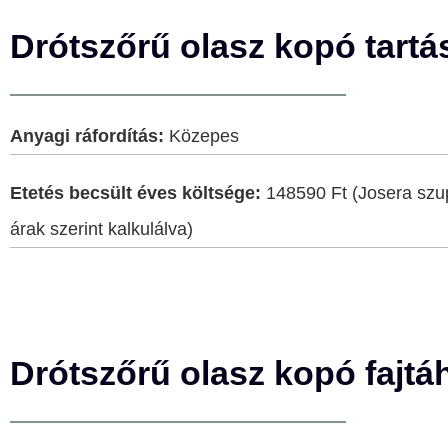
Drótszőrű olasz kopó tartá
Anyagi ráfordítás:
Közepes
Etetés becsült éves költsége:
148590 Ft (Josera szu
árak szerint kalkulálva)
Drótszőrű olasz kopó fajtá