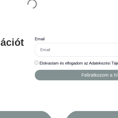
Email
mációt
Elolvastam és elfogadom az Adatekezési Táj
Feliratkozom a hí