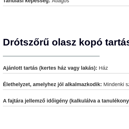
Tanulási képesség:
Átlagos
Drótszőrű olasz kopó tartá
Ajánlott tartás (kertes ház vagy lakás):
Ház
Élethelyzet, amelyhez jól alkalmazkodik:
Mindenki s
A fajtára jellemző időigény (kalkulálva a tanulék