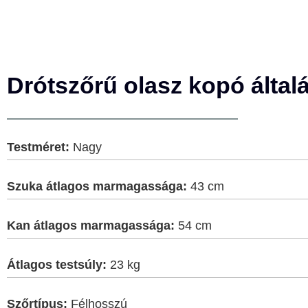
Drótszőrű olasz kopó által
Testméret:
Nagy
Szuka átlagos marmagassága:
43 cm
Kan átlagos marmagassága:
54 cm
Átlagos testsúly:
23 kg
Szőrtípus:
Félhosszú