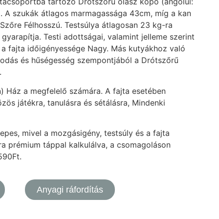
ajtacsoportba tartozó Drótszőrű olasz kopó (angolul:
98. A szukák átlagos marmagassága 43cm, míg a kan
zőre Félhosszú. Testsúlya átlagosan 23 kg-ra
gyarapítja. Testi adottságai, valamint jelleme szerint
a fajta időigényessége Nagy. Más kutyákhoz való
kodás és hűségesség szempontjából a Drótszőrű
s.
n) Ház a megfelelő számára. A fajta esetében
zös játékra, tanulásra és sétálásra, Mindenki
pes, mivel a mozgásigény, testsúly és a fajta
sera prémium táppal kalkulálva, a csomagoláson
590Ft.
Anyagi ráfordítás