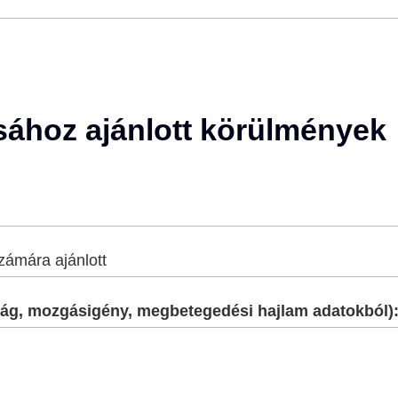
sához ajánlott körülmények
zámára ajánlott
onyág, mozgásigény, megbetegedési hajlam adatokból)