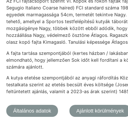
Az FCI fajtacsoport szerint VI. Kopók és rokon fajták f
Segugio Italiano Coarse haired) FCI standard száma 1
egyedek marmagassága 54cm, termetét tekintve Nagy. S
tehető, amellyel a Sportos testfelépítésű kutyák táborát 
mozgásigénye Nagy, többek között ebből adódik, hogy 
hozzáállása Nagy, védelmező ösztöne Átlagos. Ragasz
olasz kopó fajta Kimagasló. Tanulási képessége Átlago
A fajta tartása szempontjából (kertes házban / lakásba
elmondható, hogy jellemzően Sok időt kell fordítani a kö
számára ajánlott.
A kutya etetése szempontjából az anyagi ráfordítás Köze
testalkata szerint az etetés becsült éves költsége (Jo
feltüntetett ajánlás, valamit a 2023-as árak szerint) 148
Általános adatok
Ajánlott körülmények