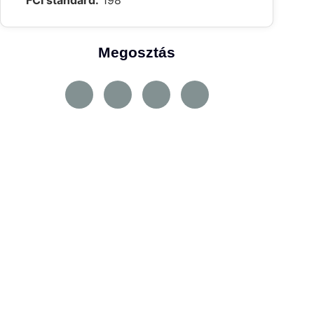
FCI standard:
198
Megosztás