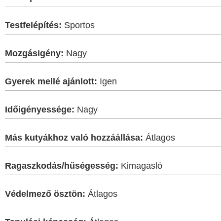
Testfelépítés:
Sportos
Mozgásigény:
Nagy
Gyerek mellé ajánlott:
Igen
Időigényessége:
Nagy
Más kutyákhoz való hozzáállása:
Átlagos
Ragaszkodás/hűségesség:
Kimagasló
Védelmező ösztön:
Átlagos