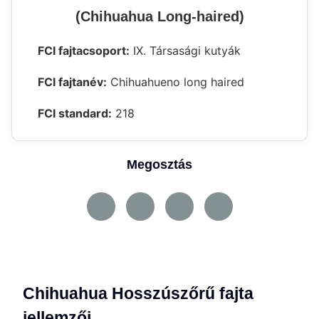
(Chihuahua Long-haired)
FCI fajtacsoport:
IX. Társasági kutyák
FCI fajtanév:
Chihuahueno long haired
FCI standard:
218
Megosztás
Chihuahua Hosszúszőrű fajta
jellemzői