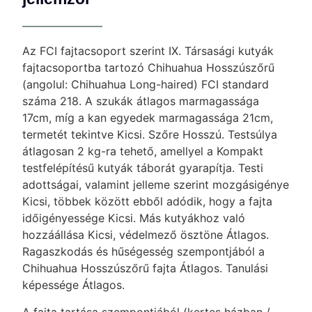
Az FCI fajtacsoport szerint IX. Társasági kutyák
fajtacsoportba tartozó Chihuahua Hosszúszőrű
(angolul: Chihuahua Long-haired) FCI standard
száma 218. A szukák átlagos marmagassága
17cm, míg a kan egyedek marmagassága 21cm,
termetét tekintve Kicsi. Szőre Hosszú. Testsúlya
átlagosan 2 kg-ra tehető, amellyel a Kompakt
testfelépítésű kutyák táborát gyarapítja. Testi
adottságai, valamint jelleme szerint mozgásigénye
Kicsi, többek között ebből adódik, hogy a fajta
időigényessége Kicsi. Más kutyákhoz való
hozzáállása Kicsi, védelmező ösztöne Átlagos.
Ragaszkodás és hűségesség szempontjából a
Chihuahua Hosszúszőrű fajta Átlagos. Tanulási
képessége Átlagos.
A fajta tartása szempontjából (kertes házban /