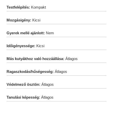
Testfelépítés:
Kompakt
Mozgásigény:
Kicsi
Gyerek mellé ajánlott:
Nem
Időigényessége:
Kicsi
Más kutyákhoz való hozzáállása:
Átlagos
Ragaszkodás/hűségesség:
Átlagos
Védelmező ösztön:
Átlagos
Tanulási képesség:
Átlagos