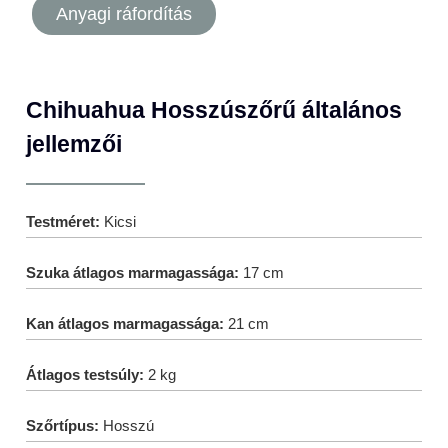
Anyagi ráfordítás
Chihuahua Hosszúszőrű általános
jellemzői
Testméret:
Kicsi
Szuka átlagos marmagassága:
17 cm
Kan átlagos marmagassága:
21 cm
Átlagos testsúly:
2 kg
Szőrtípus:
Hosszú