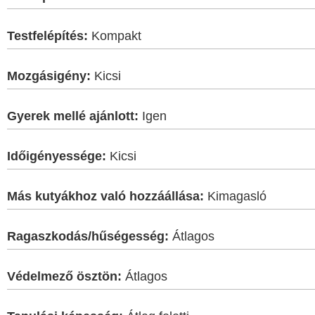
Testfelépítés:
Kompakt
Mozgásigény:
Kicsi
Gyerek mellé ajánlott:
Igen
Időigényessége:
Kicsi
Más kutyákhoz való hozzáállása:
Kimagasló
Ragaszkodás/hűségesség:
Átlagos
Védelmező ösztön:
Átlagos