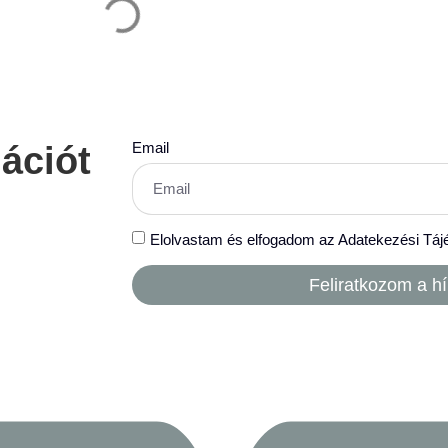
Email
mációt
Elolvastam és elfogadom az Adatekezési Táj
Feliratkozom a hí