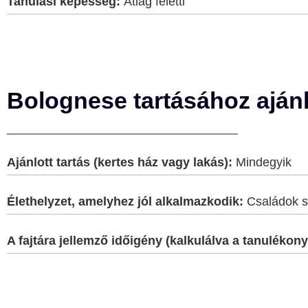
Tanulási képesség:
Átlag feletti
Bolognese tartásához aján
Ajánlott tartás (kertes ház vagy lakás):
Mindegyik
Élethelyzet, amelyhez jól alkalmazkodik:
Családok s
A fajtára jellemző időigény (kalkulálva a tanulék