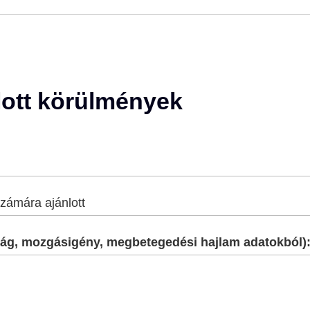
lott körülmények
zámára ajánlott
onyág, mozgásigény, megbetegedési hajlam adatokból)