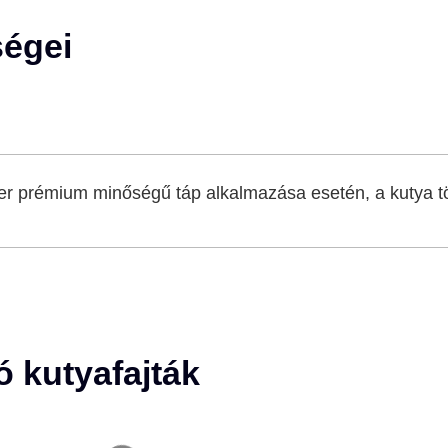
ségei
r prémium minőségű táp alkalmazása esetén, a kutya t
 kutyafajták