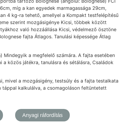
soportba tartozó Bolognese (angolul: Bolognese) FCI
 26cm, míg a kan egyedek marmagassága 29cm,
san 4 kg-ra tehető, amellyel a Kompakt testfelépítésű
elleme szerint mozgásigénye Kicsi, többek között
utyákhoz való hozzáállása Kicsi, védelmező ösztöne
lognese fajta Átlagos. Tanulási képessége Átlag
n) Mindegyik a megfelelő számára. A fajta esetében
i a közös játékra, tanulásra és sétálásra, Családok
, mivel a mozgásigény, testsúly és a fajta testalkata
 táppal kalkulálva, a csomagoláson feltüntetett
Anyagi ráfordítás