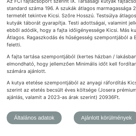
Az FCI fajtacsoport szerint IX. Társasági kutyák fajtac
standard száma 196. A szukák átlagos marmagassága
termetét tekintve Kicsi. Szőre Hosszú. Testsúlya átlago
kutyák táborát gyarapítja. Testi adottságai, valamint j
ebből adódik, hogy a fajta időigényessége Kicsi. Más k
Átlagos. Ragaszkodás és hűségesség szempontjából a Bo
feletti.
A fajta tartása szempontjából (kertes házban / lakásba
elmondható, hogy jellemzően Minimális időt kell fordítan
számára ajánlott.
A kutya etetése szempontjából az anyagi ráfordítás Kicsi
szerint az etetés becsült éves költsége (Josera prémium
ajánlás, valamit a 2023-as árak szerint) 20936Ft.
Általános adatok
Ajánlott körülmények