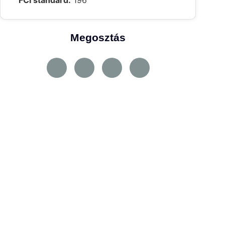
FCI standard:
196
Megosztás