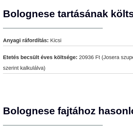
Bolognese tartásának költ
Anyagi ráfordítás:
Kicsi
Etetés becsült éves költsége:
20936 Ft (Josera szupe
szerint kalkulálva)
Bolognese fajtához hasonló