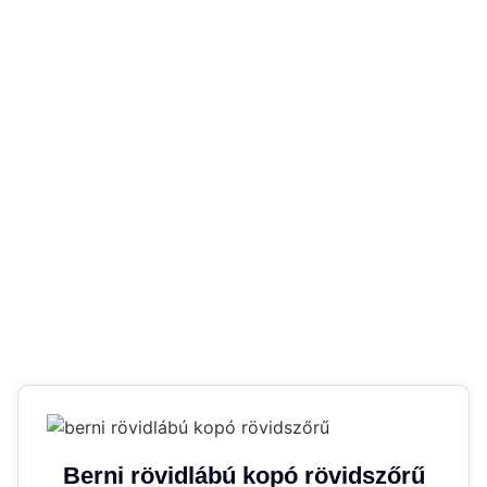
Berni rövidlábú kopó rövidszőrű