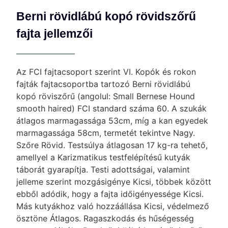
Berni rövidlábú kopó rövidszőrű
fajta jellemzői
Az FCI fajtacsoport szerint VI. Kopók és rokon
fajták fajtacsoportba tartozó Berni rövidlábú
kopó röviszőrű (angolul: Small Bernese Hound
smooth haired) FCI standard száma 60. A szukák
átlagos marmagassága 53cm, míg a kan egyedek
marmagassága 58cm, termetét tekintve Nagy.
Szőre Rövid. Testsúlya átlagosan 17 kg-ra tehető,
amellyel a Karizmatikus testfelépítésű kutyák
táborát gyarapítja. Testi adottságai, valamint
jelleme szerint mozgásigénye Kicsi, többek között
ebből adódik, hogy a fajta időigényessége Kicsi.
Más kutyákhoz való hozzáállása Kicsi, védelmező
ösztöne Átlagos. Ragaszkodás és hűségesség