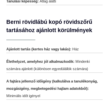
Tanulási képesség:
Átlag alatti
Berni rövidlábú kopó rövidszőrű
tartásához ajánlott körülmények
Ajánlott tartás (kertes ház vagy lakás):
Ház
Élethelyzet, amelyhez jól alkalmazkodik:
Mindenki
számára ajánlott (különösen egyedülállók számára)
A fajtára jellemző időigény (kalkulálva a tanulékonyág,
mozgásigény, megbetegedési hajlam adatokból):
Minimális időt igényel