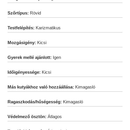
Szőrtípus:
Rövid
Testfelépítés:
Karizmatikus
Mozgásigény:
Kicsi
Gyerek mellé ajánlott:
Igen
Időigényessége:
Kicsi
Más kutyákhoz való hozzáállása:
Kimagasló
Ragaszkodás/hűségesség:
Kimagasló
Védelmező ösztön:
Átlagos