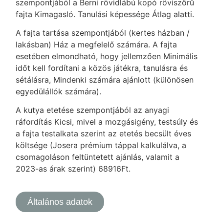
szempontjából a Berni rövidlábú kopó röviszőrű
fajta Kimagasló. Tanulási képessége Átlag alatti.
A fajta tartása szempontjából (kertes házban /
lakásban) Ház a megfelelő számára. A fajta
esetében elmondható, hogy jellemzően Minimális
időt kell fordítani a közös játékra, tanulásra és
sétálásra, Mindenki számára ajánlott (különösen
egyedülállók számára).
A kutya etetése szempontjából az anyagi
ráfordítás Kicsi, mivel a mozgásigény, testsúly és
a fajta testalkata szerint az etetés becsült éves
költsége (Josera prémium táppal kalkulálva, a
csomagoláson feltüntetett ajánlás, valamit a
2023-as árak szerint) 68916Ft.
Általános adatok