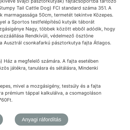
 (kivéve svájci pásztorkutyák) fajtacsoportba tartozó
 Stumpy Tail Cattle Dog) FCI standard száma 351. A
k marmagassága 50cm, termetét tekintve Közepes.
yel a Sportos testfelépítésű kutyák táborát
 mozgásigénye Nagy, többek között ebből adódik, hogy
hozzáállása Rendkívüli, védelmező ösztöne
 Ausztrál csonkafarkú pásztorkutya fajta Átlagos.
n) Ház a megfelelő számára. A fajta esetében
zös játékra, tanulásra és sétálásra, Mindenki
pes, mivel a mozgásigény, testsúly és a fajta
sera prémium táppal kalkulálva, a csomagoláson
760Ft.
Anyagi ráfordítás