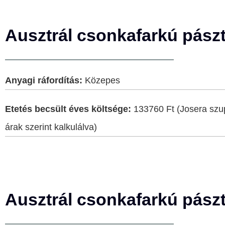
Ausztrál csonkafarkú pászt
Anyagi ráfordítás:
Közepes
Etetés becsült éves költsége:
133760 Ft (Josera szu
árak szerint kalkulálva)
Ausztrál csonkafarkú pászt