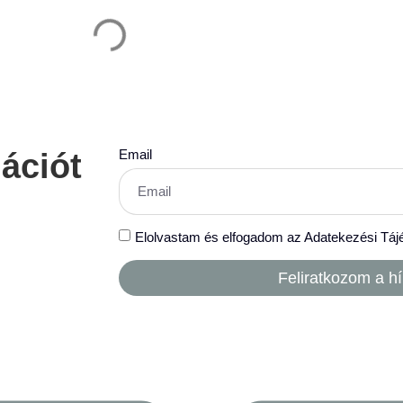
Email
mációt
Elolvastam és elfogadom az Adatekezési Táj
Feliratkozom a hí