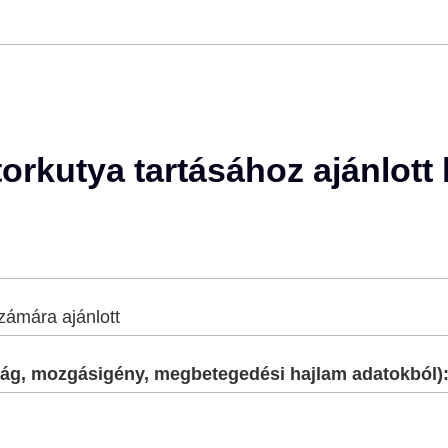
orkutya tartásához ajánlot
zámára ajánlott
onyág, mozgásigény, megbetegedési hajlam adatokból)