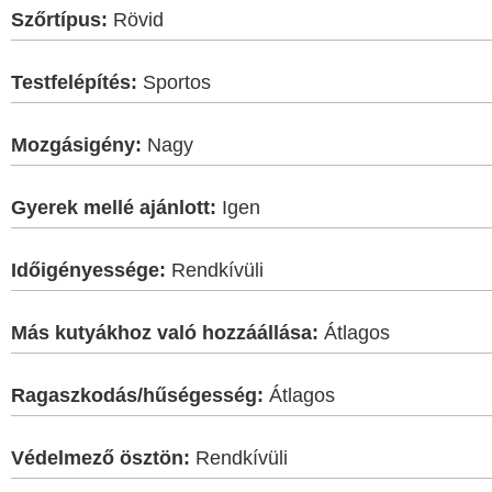
Szőrtípus:
Rövid
Testfelépítés:
Sportos
Mozgásigény:
Nagy
Gyerek mellé ajánlott:
Igen
Időigényessége:
Rendkívüli
Más kutyákhoz való hozzáállása:
Átlagos
Ragaszkodás/hűségesség:
Átlagos
Védelmező ösztön:
Rendkívüli