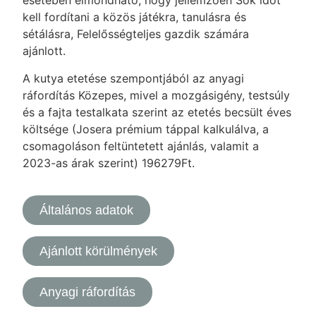
esetében elmondható, hogy jellemzően Sok időt
kell fordítani a közös játékra, tanulásra és
sétálásra, Felelősségteljes gazdik számára
ajánlott.
A kutya etetése szempontjából az anyagi
ráfordítás Közepes, mivel a mozgásigény, testsúly
és a fajta testalkata szerint az etetés becsült éves
költsége (Josera prémium táppal kalkulálva, a
csomagoláson feltüntetett ajánlás, valamit a
2023-as árak szerint) 196279Ft.
Általános adatok
Ajánlott körülmények
Anyagi ráfordítás