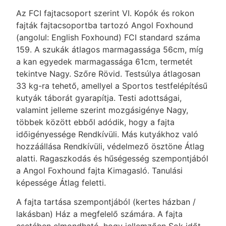
Az FCI fajtacsoport szerint VI. Kopók és rokon
fajták fajtacsoportba tartozó Angol Foxhound
(angolul: English Foxhound) FCI standard száma
159. A szukák átlagos marmagassága 56cm, míg
a kan egyedek marmagassága 61cm, termetét
tekintve Nagy. Szőre Rövid. Testsúlya átlagosan
33 kg-ra tehető, amellyel a Sportos testfelépítésű
kutyák táborát gyarapítja. Testi adottságai,
valamint jelleme szerint mozgásigénye Nagy,
többek között ebből adódik, hogy a fajta
időigényessége Rendkívüli. Más kutyákhoz való
hozzáállása Rendkívüli, védelmező ösztöne Átlag
alatti. Ragaszkodás és hűségesség szempontjából
a Angol Foxhound fajta Kimagasló. Tanulási
képessége Átlag feletti.
A fajta tartása szempontjából (kertes házban /
lakásban) Ház a megfelelő számára. A fajta