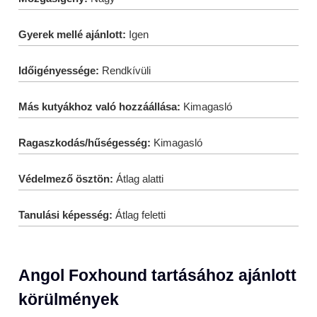
Gyerek mellé ajánlott:
Igen
Időigényessége:
Rendkívüli
Más kutyákhoz való hozzáállása:
Kimagasló
Ragaszkodás/hűségesség:
Kimagasló
Védelmező ösztön:
Átlag alatti
Tanulási képesség:
Átlag feletti
Angol Foxhound tartásához ajánlott
körülmények