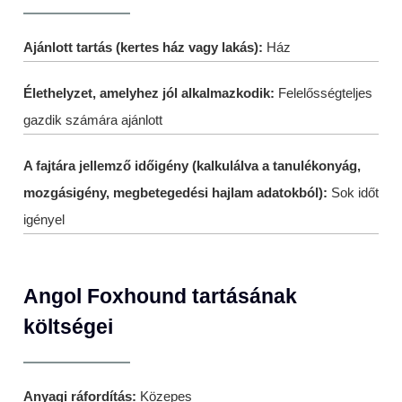
Ajánlott tartás (kertes ház vagy lakás):
Ház
Élethelyzet, amelyhez jól alkalmazkodik:
Felelősségteljes
gazdik számára ajánlott
A fajtára jellemző időigény (kalkulálva a tanulékonyág,
mozgásigény, megbetegedési hajlam adatokból):
Sok időt
igényel
Angol Foxhound tartásának
költségei
Anyagi ráfordítás:
Közepes