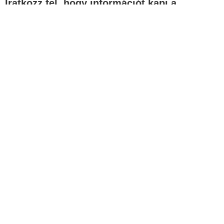
Iratkozz fel, hogy információt kapj a
legfontosabb témákban!
Email
Elolvastam és elfogadom az Adatekezési Tájékoztató
Feliratkozom a hírlevélre