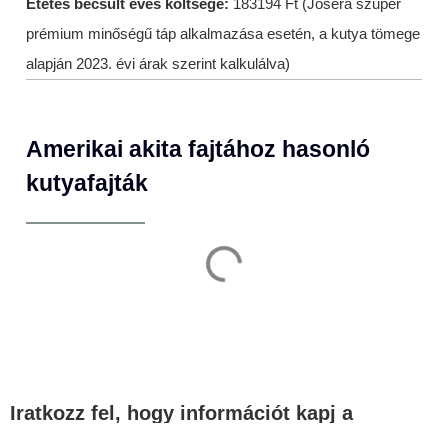
Etetés becsült éves költsége:
183194 Ft (Josera szuper
prémium minőségű táp alkalmazása esetén, a kutya tömege
alapján 2023. évi árak szerint kalkulálva)
Amerikai akita fajtához hasonló
kutyafajták
Iratkozz fel, hogy információt kapj a
legfontosabb témákban!