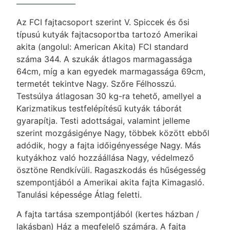
Az FCI fajtacsoport szerint V. Spiccek és ősi
típusú kutyák fajtacsoportba tartozó Amerikai
akita (angolul: American Akita) FCI standard
száma 344. A szukák átlagos marmagassága
64cm, míg a kan egyedek marmagassága 69cm,
termetét tekintve Nagy. Szőre Félhosszú.
Testsúlya átlagosan 30 kg-ra tehető, amellyel a
Karizmatikus testfelépítésű kutyák táborát
gyarapítja. Testi adottságai, valamint jelleme
szerint mozgásigénye Nagy, többek között ebből
adódik, hogy a fajta időigényessége Nagy. Más
kutyákhoz való hozzáállása Nagy, védelmező
ösztöne Rendkívüli. Ragaszkodás és hűségesség
szempontjából a Amerikai akita fajta Kimagasló.
Tanulási képessége Átlag feletti.
A fajta tartása szempontjából (kertes házban /
lakásban) Ház a megfelelő számára. A fajta