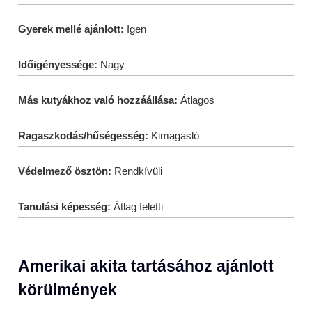
Gyerek mellé ajánlott:
Igen
Időigényessége:
Nagy
Más kutyákhoz való hozzáállása:
Átlagos
Ragaszkodás/hűségesség:
Kimagasló
Védelmező ösztön:
Rendkívüli
Tanulási képesség:
Átlag feletti
Amerikai akita tartásához ajánlott
körülmények